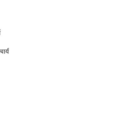
ा
चार्य