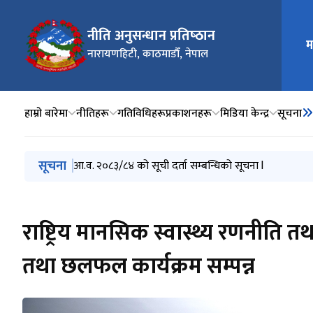
नीति अनुसन्धान प्रतिष्‍ठान
म
मुख्य न
नारायणहिटी, काठमाडौँ, नेपाल
हाम्रो बारेमा
नीतिहरू
गतिविधिहरू
प्रकाशनहरू
मिडिया केन्द्र
सूचना
मुख्य नेभिगेसनमा जानुहोस्
सूचना
आ.व. २०८३/८४ को सूची दर्ता सम्बन्धिको सूचना l
राष्ट्रिय मानसिक स्वास्थ्य रणनीति
तथा छलफल कार्यक्रम सम्पन्न