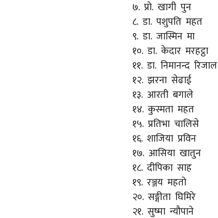
७. प्रो. खागी पुन
८. डा. पशुपति महत
९. डा. जास्मिन मा
१०. डा. केदार मरहट्ठा
११. डा. निमानन्द रिजाल
१२. झरना सेढाई
१३. आरती बगाले
१४. कुस्मता महत
१५. प्रतिभा चालिसे
१६. शाजिया प्रविन
१७. आसिया खातुन
१८. दीपिका साह
१९. रञ्जय महतो
२०. सङ्गीता घिमिरे
२१. सुष्मा न्यौपाने