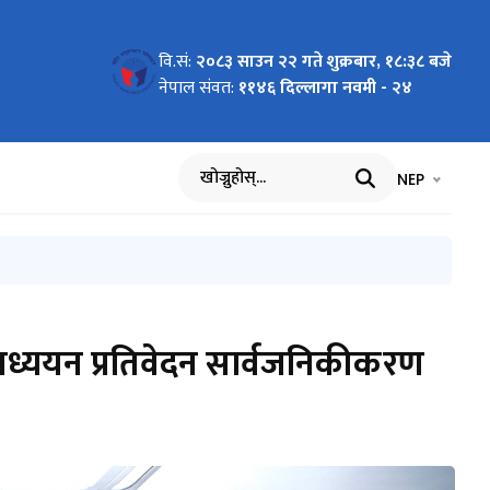
वि.सं:
२०८३ साउन २२ गते शुक्रबार, १८:३८ बजे
नेपाल संवत:
११४६ दिल्लागा नवमी - २४
भाषा चयन गर्नुह
भाषा प
NEP
खोज्नुहोस्
त अध्ययन प्रतिवेदन सार्वजनिकीकरण