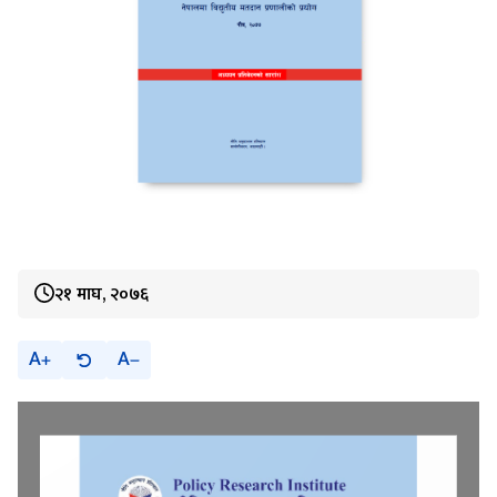
२१ माघ, २०७६
A
A