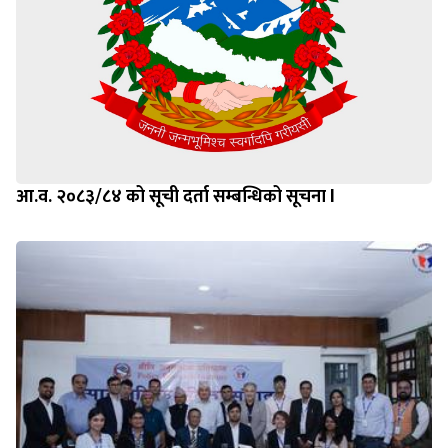
आ.व. २०८३/८४ को सूची दर्ता सम्बन्धिको सूचना l