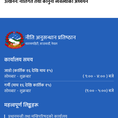
उत्खनन: नीतिगत तथा कानुनी व्यवस्थाको अध्ययन
नीति अनुसन्धान प्रतिष्‍ठान
नारायणहिटी, काठमाडौँ, नेपाल
कार्यालय समय
जाडो (कार्तिक १६ देखि माघ १५)
( ९:०० - ४:०० ) बजे
सोमबार - शुक्रबार
गर्मी (माघ १६ देखि कार्तिक १५)
(९:०० - ५:००) बजे
सोमबार - शुक्रबार
महत्त्वपूर्ण लिङ्कहरू
प्रधानमन्त्री तथा मन्त्रिपरिषद्को कार्यालय