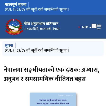
महत्त्वपूर्ण सूचना
मुख्य नेभिगेसनमा जानुहोस्
आ.व. २०८३/८४ को सूची दर्ता सम्बन्धिको सूचना l
नीति अनुसन्धान प्रतिष्‍ठान
भाषा चयन गर्नुहोस
NEP
नारायणहिटी, काठमाडौँ, नेपाल
मुख्य नेभिगेसनमा जानुहोस्
सूचना
आ.व. २०८३/८४ को सूची दर्ता सम्बन्धिको सूचना l
नेपालमा सङ्‌घीयताको एक दशक: अभ्यास,
अनुभव र समसामयिक नीतिगत बहस