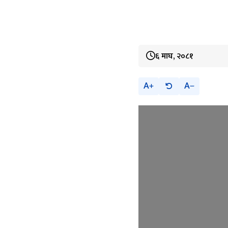
६ माघ, २०८१
A
A