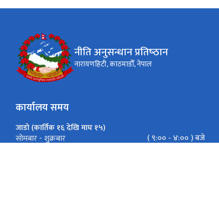
नीति अनुसन्धान प्रतिष्‍ठान
नारायणहिटी, काठमाडौँ, नेपाल
कार्यालय समय
जाडो (कार्तिक १६ देखि माघ १५)
( ९:०० - ४:०० ) बजे
सोमबार - शुक्रबार
गर्मी (माघ १६ देखि कार्तिक १५)
(९:०० - ५:००) बजे
सोमबार - शुक्रबार