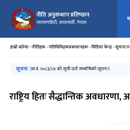
नीति अनुसन्धान प्रतिष्‍ठान
म
मुख्य न
नारायणहिटी, काठमाडौँ, नेपाल
हाम्रो बारेमा
नीतिहरू
गतिविधिहरू
प्रकाशनहरू
मिडिया केन्द्र
सूचना
मुख्य नेभिगेसनमा जानुहोस्
सूचना
आ.व. २०८३/८४ को सूची दर्ता सम्बन्धिको सूचना l
राष्ट्रिय हितः सैद्धान्तिक अवधारणा