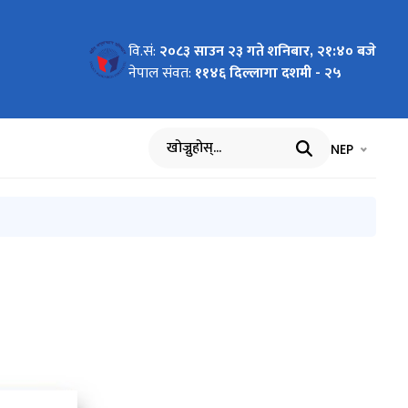
वि.सं:
२०८३ साउन २३ गते शनिबार, २१:४० बजे
नेपाल संवत:
११४६ दिल्लागा दशमी - २५
भाषा चयन गर्नुह
भाषा प
NEP
खोज्नुहोस्