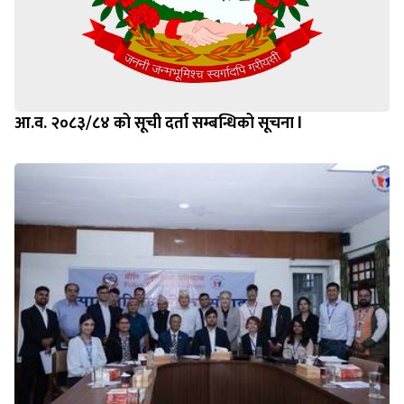
आ.व. २०८३/८४ को सूची दर्ता सम्बन्धिको सूचना l