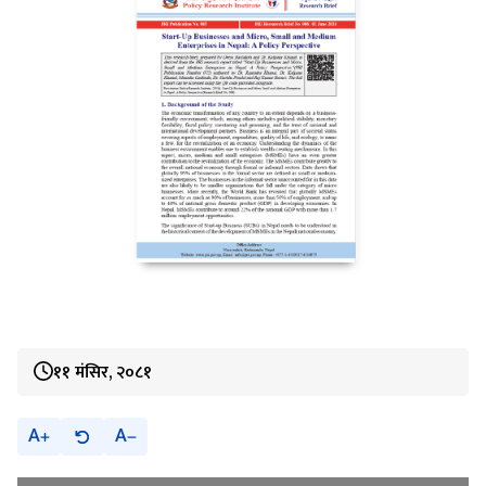
११ मंसिर, २०८१
A
A