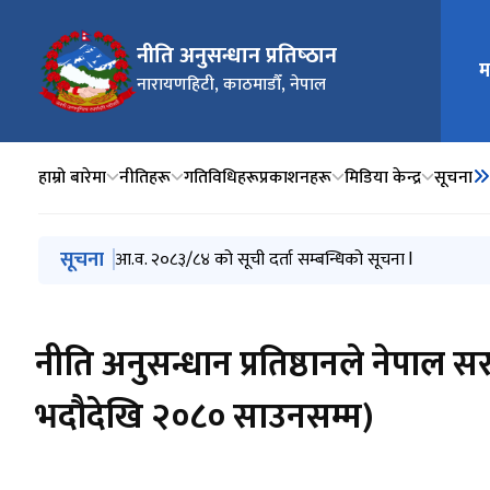
नीति अनुसन्धान प्रतिष्‍ठान
म
मुख्य न
नारायणहिटी, काठमाडौँ, नेपाल
हाम्रो बारेमा
नीतिहरू
गतिविधिहरू
प्रकाशनहरू
मिडिया केन्द्र
सूचना
मुख्य नेभिगेसनमा जानुहोस्
सूचना
आ.व. २०८३/८४ को सूची दर्ता सम्बन्धिको सूचना l
नीति अनुसन्धान प्रतिष्ठानले नेपा
भदौदेखि २०८० साउनसम्म)