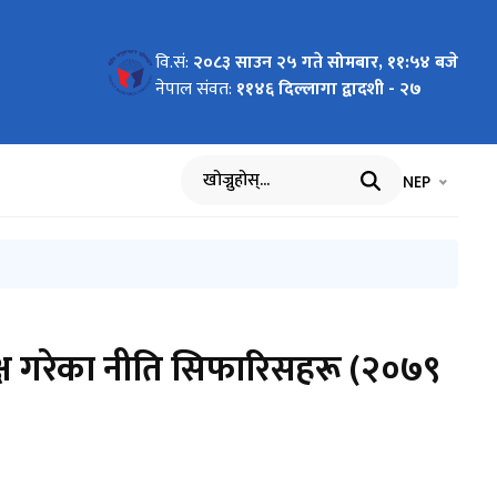
वि.सं:
२०८३ साउन २५ गते सोमबार, ११:५४ बजे
नेपाल संवत:
११४६ दिल्लागा द्वादशी - २७
भाषा चयन गर्नुह
भाषा प
NEP
खोज्नुहोस्
क्ष गरेका नीति सिफारिसहरू (२०७९