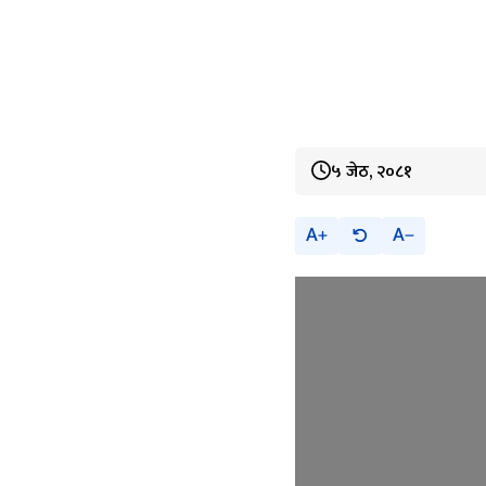
५ जेठ, २०८१
A
A