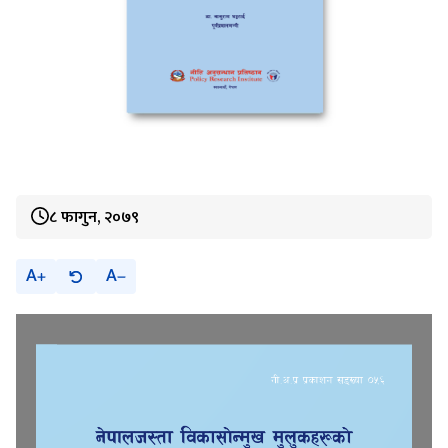
८ फागुन, २०७९
A
A