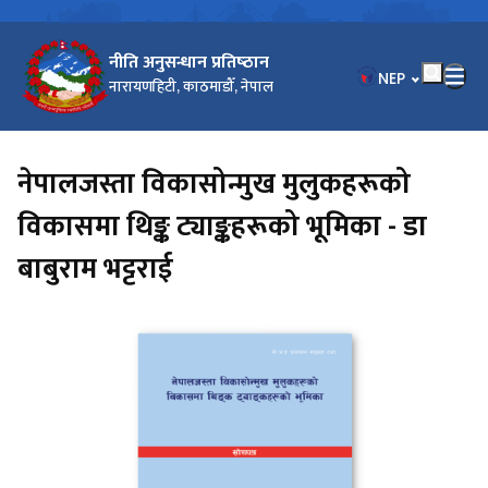
नीति अनुसन्धान प्रतिष्‍ठान
भाषा चयन गर्नुहोस
NEP
नारायणहिटी, काठमाडौँ, नेपाल
नेपालजस्ता विकासोन्मुख मुलुकहरूको
विकासमा थिङ्क ट्याङ्कहरूको भूमिका - डा
बाबुराम भट्टराई