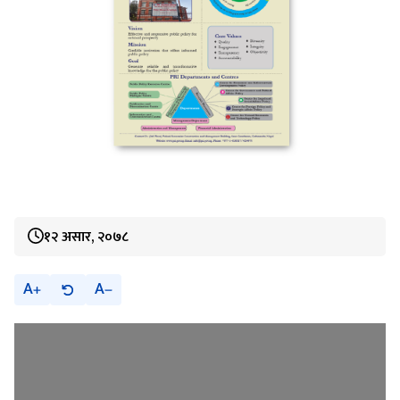
१२ असार, २०७८
A
A