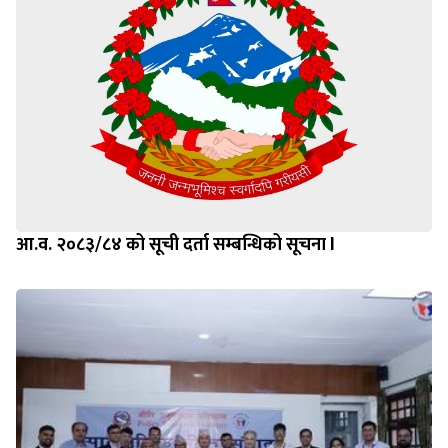
आ.व. २०८३/८४ को सूची दर्ता सम्बन्धिको सूचना l