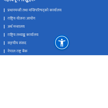
प्रधानमन्त्री तथा मन्त्रिपरिषद्को कार्यालय
राष्ट्रिय योजना आयोग
अर्थ मन्त्रालय
राष्ट्रिय तथ्याङ्क कार्यालय
सङ्घीय संसद
नेपाल राष्ट्र बैंक
📧 वेबमेलमा जानुहोस्
राष्ट्रिय प्राकृतिक स्रोत तथा वित्त आयोग
नारायणहिटी, काठमाडौँ, नेपाल
info@pri.gov.np
‌+९७७-१-४५३०५१७/४५३४९९