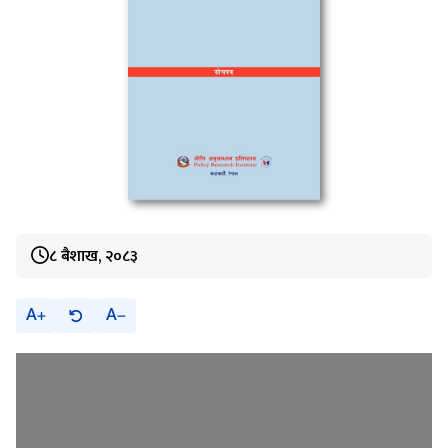
८ बैशाख, २०८३
A
A