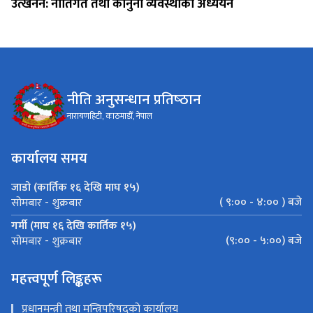
उत्खनन: नीतिगत तथा कानुनी व्यवस्थाको अध्ययन
नीति अनुसन्धान प्रतिष्‍ठान
नारायणहिटी, काठमाडौँ, नेपाल
कार्यालय समय
जाडो (कार्तिक १६ देखि माघ १५)
( ९:०० - ४:०० ) बजे
सोमबार - शुक्रबार
गर्मी (माघ १६ देखि कार्तिक १५)
(९:०० - ५:००) बजे
सोमबार - शुक्रबार
महत्त्वपूर्ण लिङ्कहरू
प्रधानमन्त्री तथा मन्त्रिपरिषद्को कार्यालय