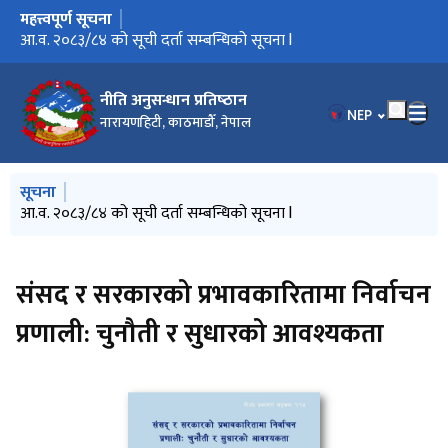
महत्त्वपूर्ण सूचना
मुख्य नेभिगेसनमा जानुहोस्
आ.व. २०८३/८४ को सूची दर्ता सम्बन्धिको सूचना l
नीति अनुसन्धान प्रतिष्‍ठान
भाषा चयन गर्नुहोस
NEP
नारायणहिटी, काठमाडौँ, नेपाल
मुख्य नेभिगेसनमा जानुहोस्
सूचना
आ.व. २०८३/८४ को सूची दर्ता सम्बन्धिको सूचना l
संसद र सरकारको प्रभावकारितामा निर्वाचन
प्रणाली: चुनौती र सुधारको आवश्यकता