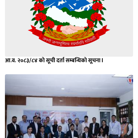
आ.व. २०८३/८४ को सूची दर्ता सम्बन्धिको सूचना l