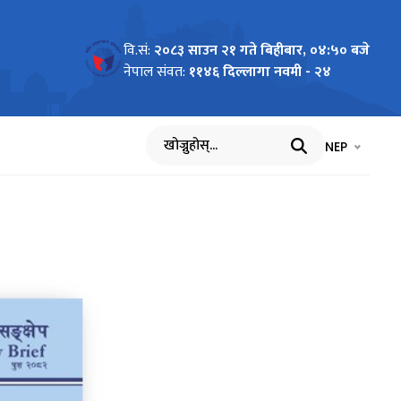
वि.सं:
२०८३ साउन २१ गते बिहीबार, ०४:५० बजे
नेपाल संवत:
११४६ दिल्लागा नवमी - २४
भाषा चयन गर्नुह
भाषा प
NEP
खोज्नुहोस्