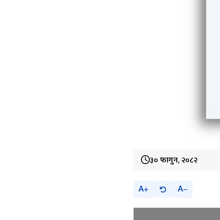
३० फागुन, २०८२
A
A
_Hlk200533409