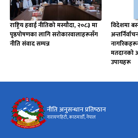
राष्ट्रिय हवाई नीतिको मस्यौदा, २०८३ मा
विदेशमा बस्
पृष्ठपोषणका लागि सरोकारवालाहरूसँग
अन्तर्निर्वाच
नीति संवाद सम्पन्न
नागरिकहरूक
मतदानको अवस
उपायहरू
नीति अनुसन्धान प्रतिष्‍ठान
नारायणहिटी, काठमाडौँ, नेपाल