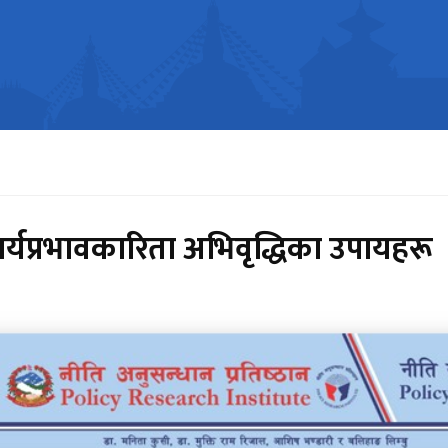
्यप्रभावकारिता अभिवृद्धिका उपायहरू