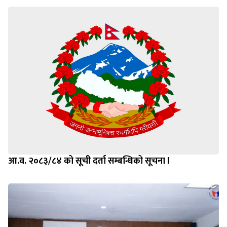
आ.व. २०८३/८४ को सूची दर्ता सम्बन्धिको सूचना l