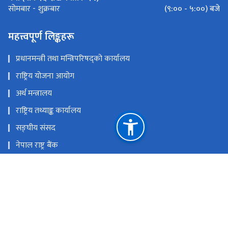
(९:०० - ५:००) बजे
सोमबार - शुक्रबार
महत्त्वपूर्ण लिङ्कहरू
प्रधानमन्त्री तथा मन्त्रिपरिषद्को कार्यालय
राष्ट्रिय योजना आयोग
अर्थ मन्त्रालय
राष्ट्रिय तथ्याङ्क कार्यालय
सङ्घीय संसद
नेपाल राष्ट्र बैंक
📧 वेबमेलमा जानुहोस्
राष्ट्रिय प्राकृतिक स्रोत तथा वित्त आयोग
नारायणहिटी, काठमाडौँ, नेपाल
info@pri.gov.np