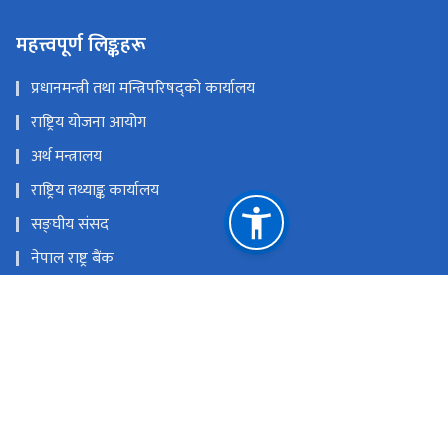
महत्त्वपूर्ण लिङ्कहरू
प्रधानमन्त्री तथा मन्त्रिपरिषद्को कार्यालय
राष्ट्रिय योजना आयोग
अर्थ मन्त्रालय
राष्ट्रिय तथ्याङ्क कार्यालय
सङ्घीय संसद
नेपाल राष्ट्र बैंक
📧 वेबमेलमा जानुहोस्
राष्ट्रिय प्राकृतिक स्रोत तथा वित्त आयोग
नारायणहिटी, काठमाडौँ, नेपाल
info@pri.gov.np
‌+९७७-१-४५३०५१७/४५३४९९