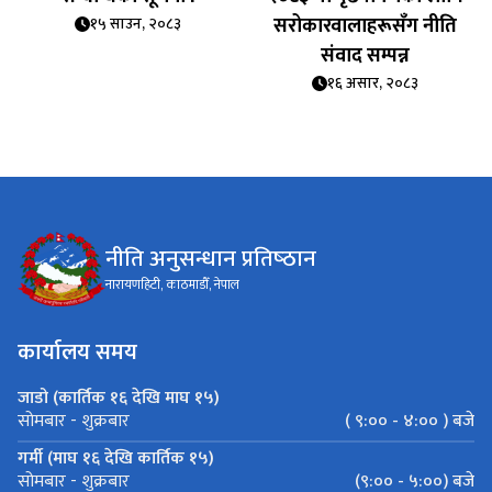
सरोकारवालाहरूसँग नीति
१५ साउन, २०८३
संवाद सम्पन्न
१६ असार, २०८३
नीति अनुसन्धान प्रतिष्‍ठान
नारायणहिटी, काठमाडौँ, नेपाल
कार्यालय समय
जाडो (कार्तिक १६ देखि माघ १५)
( ९:०० - ४:०० ) बजे
सोमबार - शुक्रबार
गर्मी (माघ १६ देखि कार्तिक १५)
(९:०० - ५:००) बजे
सोमबार - शुक्रबार