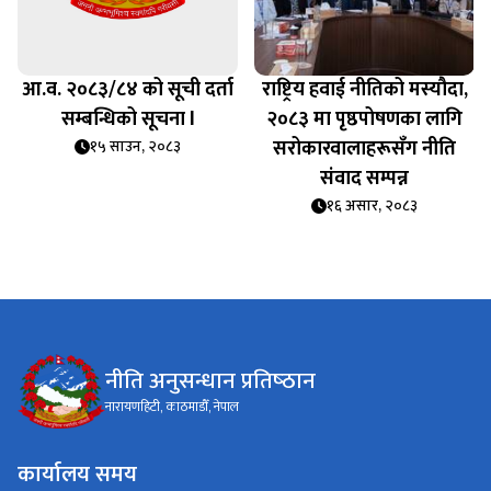
आ.व. २०८३/८४ को सूची दर्ता
राष्ट्रिय हवाई नीतिको मस्यौदा,
सम्बन्धिको सूचना l
२०८३ मा पृष्ठपोषणका लागि
सरोकारवालाहरूसँग नीति
१५ साउन, २०८३
संवाद सम्पन्न
१६ असार, २०८३
नीति अनुसन्धान प्रतिष्‍ठान
नारायणहिटी, काठमाडौँ, नेपाल
कार्यालय समय