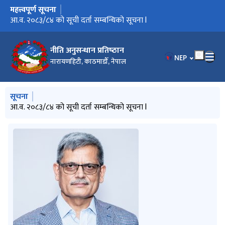
महत्त्वपूर्ण सूचना
मुख्य नेभिगेसनमा जानुहोस्
आ.व. २०८३/८४ को सूची दर्ता सम्बन्धिको सूचना l
नीति अनुसन्धान प्रतिष्‍ठान
भाषा चयन गर्नुहोस
NEP
नारायणहिटी, काठमाडौँ, नेपाल
मुख्य नेभिगेसनमा जानुहोस्
सूचना
आ.व. २०८३/८४ को सूची दर्ता सम्बन्धिको सूचना l