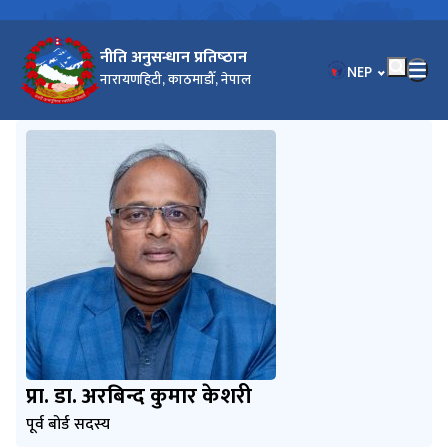
नीति अनुसन्धान प्रतिष्‍ठान
भाषा चयन गर्नुहोस
NEP
नारायणहिटी, काठमाडौँ, नेपाल
प्रा. डा. अरबिन्द कुमार केशरी
पूर्व बोर्ड सदस्य