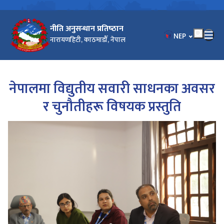
नीति अनुसन्धान प्रतिष्‍ठान
भाषा चयन गर्नुहोस
NEP
नारायणहिटी, काठमाडौँ, नेपाल
नेपालमा विद्युतीय सवारी साधनका अवसर
र चुनौतीहरू विषयक प्रस्तुति