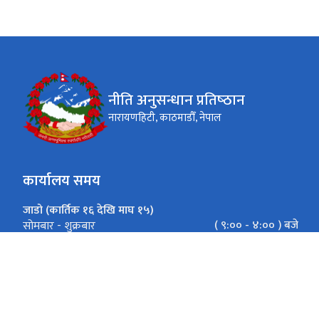
नीति अनुसन्धान प्रतिष्‍ठान
नारायणहिटी, काठमाडौँ, नेपाल
कार्यालय समय
जाडो (कार्तिक १६ देखि माघ १५)
( ९:०० - ४:०० ) बजे
सोमबार - शुक्रबार
गर्मी (माघ १६ देखि कार्तिक १५)
(९:०० - ५:००) बजे
सोमबार - शुक्रबार