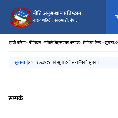
नीति अनुसन्धान प्रतिष्‍ठान
म
मुख्य न
नारायणहिटी, काठमाडौँ, नेपाल
हाम्रो बारेमा
नीतिहरू
गतिविधिहरू
प्रकाशनहरू
मिडिया केन्द्र
सूचना
मुख्य नेभिगेसनमा जानुहोस्
सूचना
आ.व. २०८३/८४ को सूची दर्ता सम्बन्धिको सूचना l
सम्पर्क