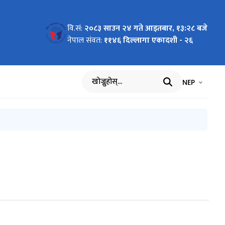
वि.सं:
२०८३ साउन २४ गते आइतबार, १३:२८ बजे
नेपाल संवत:
११४६ दिल्लागा एकादशी - २६
भाषा चयन गर्नुह
भाषा प
NEP
खोज्नुहोस्