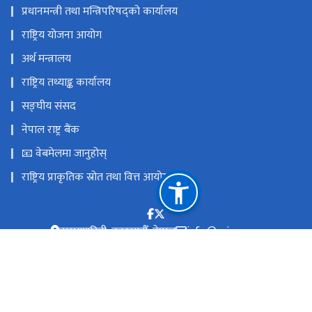
प्रधानमन्त्री तथा मन्त्रिपरिषद्को कार्यालय
राष्ट्रिय योजना आयोग
अर्थ मन्त्रालय
राष्ट्रिय तथ्याङ्क कार्यालय
सङ्घीय संसद
नेपाल राष्ट्र बैंक
📧 वेबमेलमा जानुहोस्
राष्ट्रिय प्राकृतिक स्रोत तथा वित्त आयोग
नारायणहिटी, काठमाडौँ, नेपाल
info@pri.gov.np
‌+९७७-१-४५३०५१७/४५३४९९